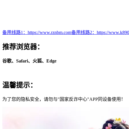
备用线路
1
：
https://www.rznbm.com
备用线路
2
：
https://www.k89
推荐浏览器：
谷歌、Safari、火狐、Edge
温馨提示：
为了您的隐私安全，请勿与"国家反诈中心"APP同设备使用！